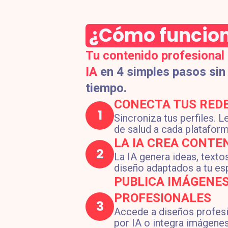
¿Cómo funcion
Tu contenido profesional
IA
en 4 simples pasos sin 
tiempo.
CONECTA TUS REDE
1
Sincroniza tus perfiles. 
de salud a cada platafor
LA IA CREA CONTEN
2
La IA genera ideas, texto
diseño adaptados a tu es
PUBLICA IMÁGENE
PROFESIONALES
3
Accede a diseños profes
por IA o integra imágenes