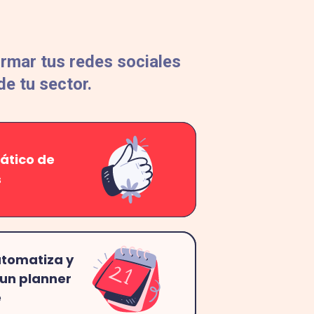
rmar tus redes sociales
e tu sector.
ático de
s
tomatiza y
 un planner
e