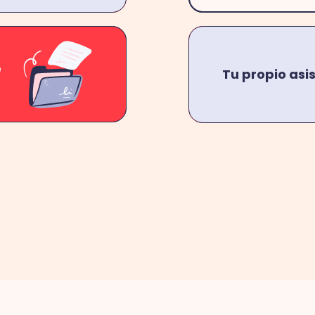
e
Tu propio asi