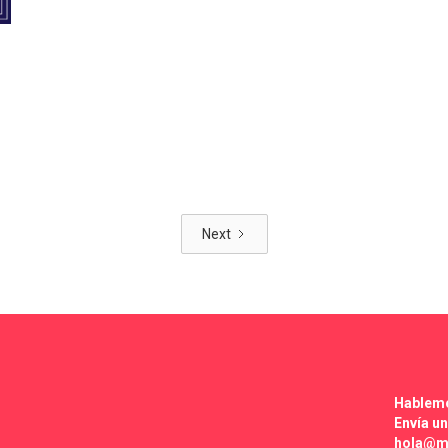
Next
Hablem
Envía un
hola@my